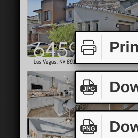
Prin
Dow
JPG
Dow
PNG