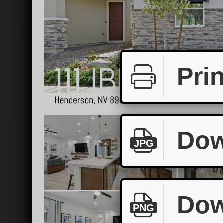
Prin
Dow
JPG
Dow
PNG