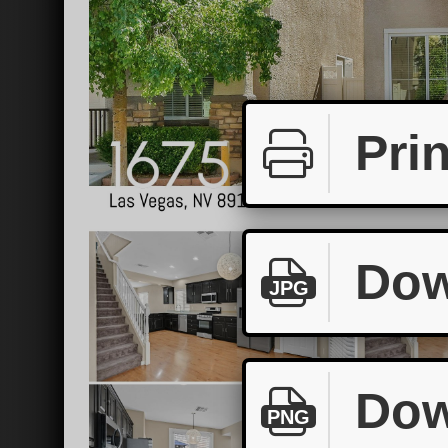
Prin
Dow
JPG
Dow
PNG