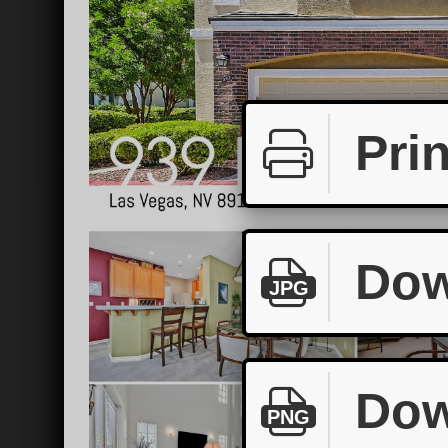
Prin
Dow
JPG
Dow
PNG