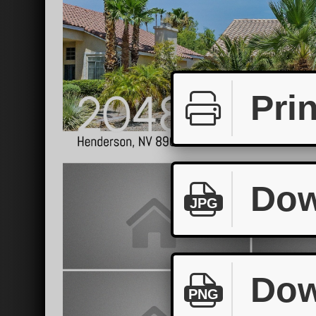
Prin
Dow
JPG
Dow
PNG